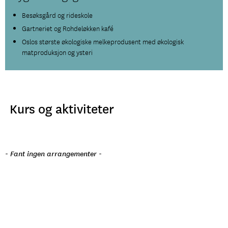
Besøksgård og rideskole
Gartneriet og Rohdeløkken kafé
Oslos største økologiske melkeprodusent
med økologisk
matproduksjon og ysteri
Kurs og aktiviteter
- Fant ingen arrangementer -