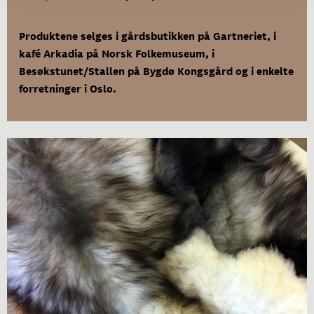
Produktene selges i gårdsbutikken på Gartneriet, i
kafé Arkadia på Norsk Folkemuseum, i
Besøkstunet/Stallen på Bygdø Kongsgård og i enkelte
forretninger i Oslo.