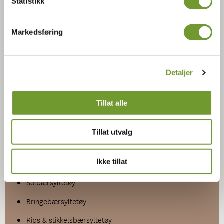
Statistikk
Markedsføring
Christian Andre Strand
Økologisk syltetøy
Detaljer
Tidvis etter sesong selger vi syltetøy her på Bygdø
Tillat alle
Kongsgård. Vårt økologiske syltetøy er laget av bær og frukt
fra gården i samarbeid med Lisa syltetøy.
Tillat utvalg
Dette er noen av produktene vi produserer:
Ikke tillat
Plommesyltetøy
Solbærsyltetøy
Bringebærsyltetøy
Rips & stikkelsbærsyltetøy