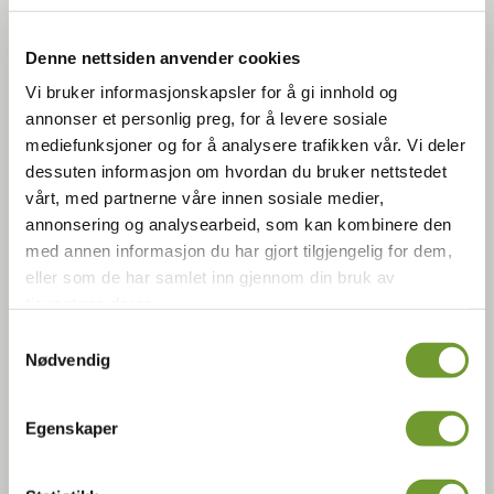
Eplemosten fra Bygdø Kongsgård er presset av epler fra
Denne nettsiden anvender cookies
gården, blant annet fra samlingen av historiske eplesorter
fra eplehagen på Gartneriet.
Vi bruker informasjonskapsler for å gi innhold og
annonser et personlig preg, for å levere sosiale
Eplemosten selges i gårdsbutikken på Gartneriet, i Kafé
mediefunksjoner og for å analysere trafikken vår. Vi deler
Arkadia på Norsk Folkemuseum, i Besøkstunet/Stallen på
dessuten informasjon om hvordan du bruker nettstedet
Bygdø Kongsgård og i enkelte forretninger i Oslo.
vårt, med partnerne våre innen sosiale medier,
annonsering og analysearbeid, som kan kombinere den
med annen informasjon du har gjort tilgjengelig for dem,
eller som de har samlet inn gjennom din bruk av
tjenestene deres.
Samtykkevalg
Nødvendig
Egenskaper