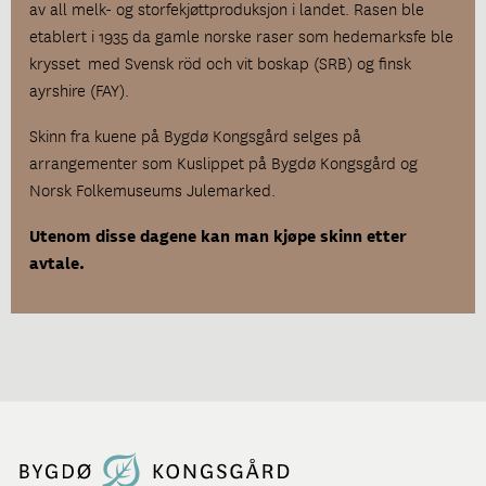
av all melk- og storfekjøttproduksjon i landet. Rasen ble
etablert i 1935 da gamle norske raser som hedemarksfe ble
krysset med Svensk röd och vit boskap (SRB) og finsk
ayrshire (FAY).
Skinn fra kuene på Bygdø Kongsgård selges på
arrangementer som Kuslippet på Bygdø Kongsgård og
Norsk Folkemuseums Julemarked.
Utenom disse dagene kan man kjøpe skinn etter
avtale.