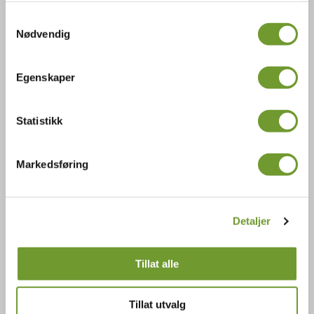
Samtykkevalg
Nødvendig
Gårdsbutikk
Egenskaper
Åpen lørdag og søndag kl 1130 - 1630
Statistikk
Markedsføring
Kontakt oss
Detaljer
Omvisninger eller arrangementer:
Tillat alle
Hanne Rekve
90793340
Tillat utvalg