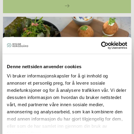
Denne nettsiden anvender cookies
Spiseri
Vi bruker informasjonskapsler for å gi innhold og
Åpen lørdag og søndag kl 1130 - 1630
annonser et personlig preg, for å levere sosiale
Stengt lørdag 8. august pga. lukket arrangemnet
mediefunksjoner og for å analysere trafikken vår. Vi deler
dessuten informasjon om hvordan du bruker nettstedet
vårt, med partnerne våre innen sosiale medier,
annonsering og analysearbeid, som kan kombinere den
med annen informasjon du har gjort tilgjengelig for dem,
eller som de har samlet inn gjennom din bruk av
tjenestene deres.