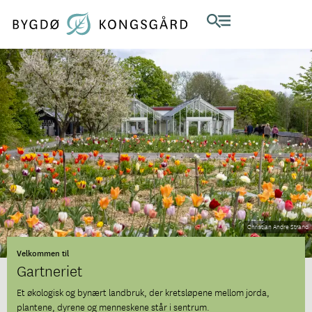
Christian Andre Strand
Velkommen til
Gartneriet
Et økologisk og bynært landbruk, der kretsløpene mellom jorda,
plantene, dyrene og menneskene står i sentrum.