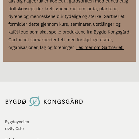
allsidig hagebruk er koblet til gårdsdriften med et helhetlig
driftskonsept der kretsløpene mellom jorda, plantene,
dyrene og menneskene blir tydelige og sterke. Gartneriet
formidler dette gjennom kurs, seminarer, utstillinger og
kafétilbud som skal speile produktene fra Bygdø Kongsgård.
Gartneriet samarbeider tett med forskjellige etater,
organisasjoner, lag og foreninger.
Les mer om Gartneriet.
Bygdøyveien
0287 Oslo