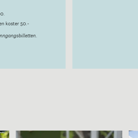
00.
ten koster 50.-
 inngangsbilletten.