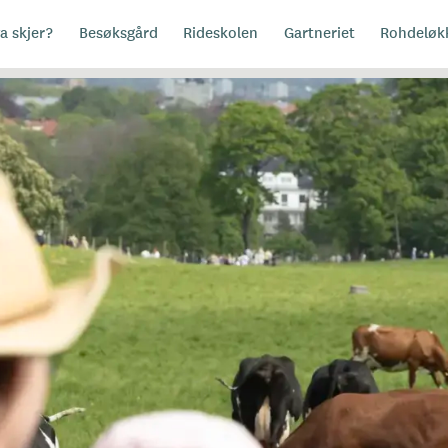
a skjer?
Besøksgård
Rideskolen
Gartneriet
Rohdeløk