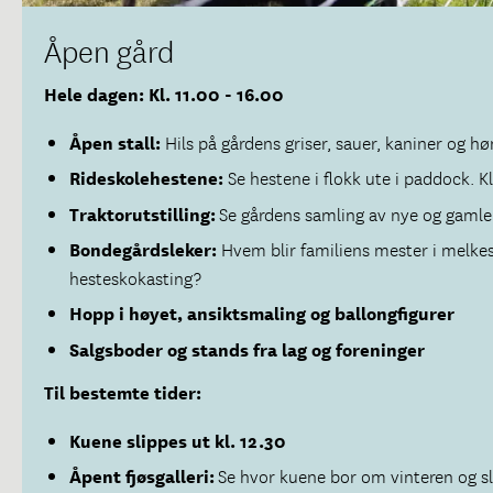
Åpen gård
Hele dagen: Kl. 11.00 - 16.00
Åpen stall:
Hils på gårdens griser, sauer, kaniner og hø
Rideskolehestene:
Se hestene i flokk ute i paddock. Kl.
Traktorutstilling:
Se gårdens samling av nye og gamle 
Bondegårdsleker:
Hvem blir familiens mester i melke
hesteskokasting?
Hopp i høyet, a
nsiktsmaling og b
allongfigurer
Salgsboder og stands fra lag og foreninger
Til bestemte tider:
Kuene slippes ut kl. 12.30
Åpent fjøsgalleri:
Se hvor kuene bor om vinteren og s