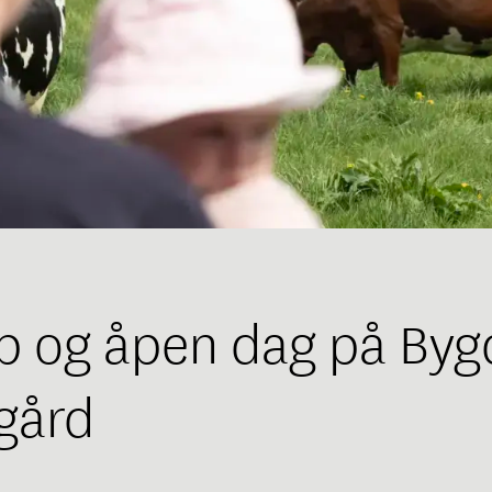
p og åpen dag på By
gård