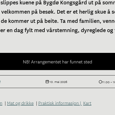
i slippes kuene på Bygdø Kongsgård ut på som
g velkommen på besøk. Det er et herlig skue å 
r de kommer ut på beite.​ Ta med familien, venn
er en dag fylt med vårstemning, dyreglede og fr
NB! Arrangementet har funnet sted
D
10. mai 2026
11.00 – 
m
|
Mat og drikke
|
Praktisk informasjon |
Kart