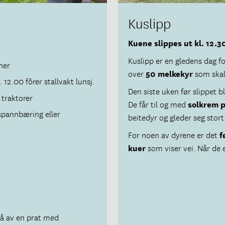
Kuslipp
Kuene slippes ut kl. 12.3
Kuslipp er en gledens dag fo
ner
over
50 melkekyr
som skal 
 12.00 fôrer stallvakt lunsj.
Den siste uken før slippet bli
traktorer
De får til og med
solkrem p
spannbæring eller
beitedyr og gleder seg stort
For noen av dyrene er det
f
kuer
som viser vei. Når de el
lå av en prat med