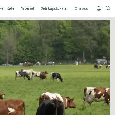
ken Kafé
Ysteriet
Selskapslokaler
Om oss