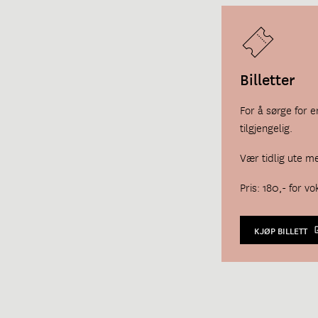
Billetter
For å sørge for e
tilgjengelig.
Vær tidlig ute m
Pris: 180,- for v
KJØP BILLETT