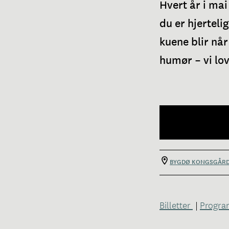
Hvert år i ma
du er hjerteli
kuene blir nå
humør – vi lov
BYGDØ KONGSGÅR
Billetter
|
Progra