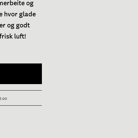
merbeite og
se hvor glade
er og godt
isk luft!
16.00