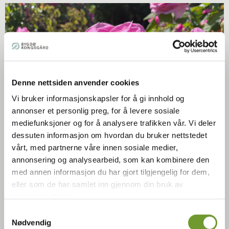
Denne nettsiden anvender cookies
Vi bruker informasjonskapsler for å gi innhold og
annonser et personlig preg, for å levere sosiale
mediefunksjoner og for å analysere trafikken vår. Vi deler
dessuten informasjon om hvordan du bruker nettstedet
vårt, med partnerne våre innen sosiale medier,
annonsering og analysearbeid, som kan kombinere den
Kathrine Elise Harnes
med annen informasjon du har gjort tilgjengelig for dem,
eller som de har samlet inn gjennom din bruk av
Vi lærer om hvordan beskjære og hva man skal tenke på når
tjenestene deres.
det gjelder forskjellige roser, tidspunkt for beskjæring,
Samtykkevalg
sykdommer og litt om hardførhet planting og pleie.
Nødvendig