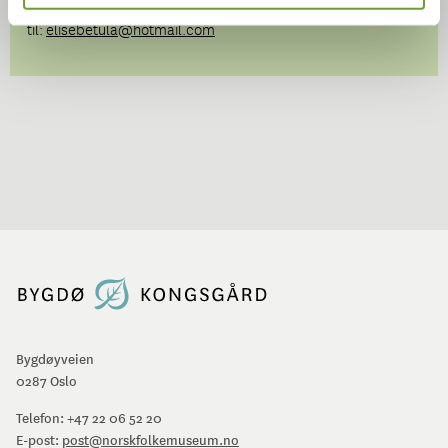
gjennom venneforeningen, send mail
til:
elisebetula@hotmail.com
Bygdøyveien
0287 Oslo
Telefon:
+47 22 06 52 20
E-post:
post@norskfolkemuseum.no